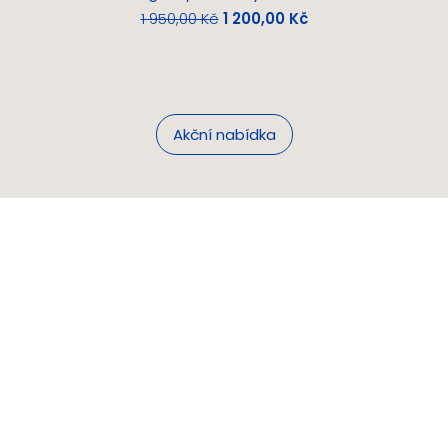
Běžná cena
Zvýhodněná cena
1 950,00 Kč
1 200,00 Kč
Akční nabídka
Nové věci si
kupujeme.