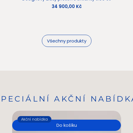
Cena
34 900,00 Kč
Všechny produkty
SPECIÁLNÍ AKČNÍ NABÍDK
Akční nabídka
A
Do košíku