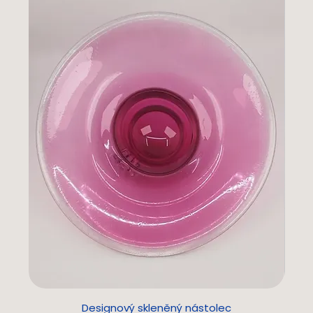
Designový skleněný nástolec
L