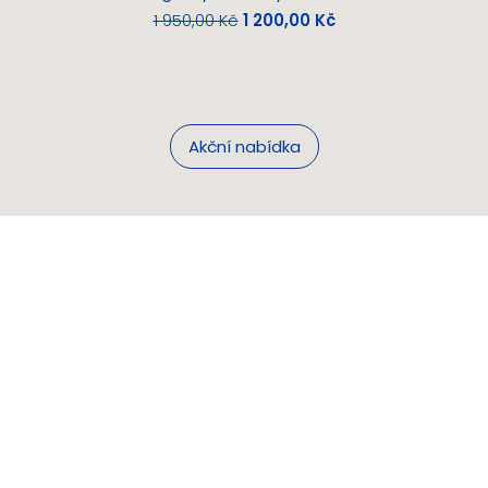
Běžná cena
Zvýhodněná cena
1 950,00 Kč
1 200,00 Kč
Akční nabídka
Nové věci si
kupujeme.