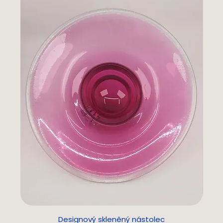
Designový skleněný nástolec
L