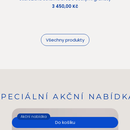
Cena
3 450,00 Kč
Všechny produkty
SPECIÁLNÍ AKČNÍ NABÍDK
Akční nabídka
A
Do košíku