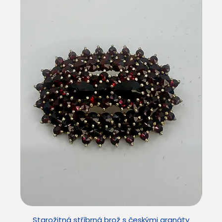
Starožitná stříbrná brož s českými granáty