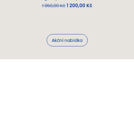
Běžná cena
Zvýhodněná cena
1 950,00 Kč
1 200,00 Kč
Akční nabídka
Nové věci si
kupujeme.