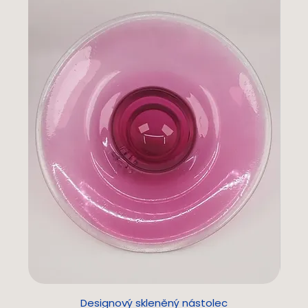
Designový skleněný nástolec
L