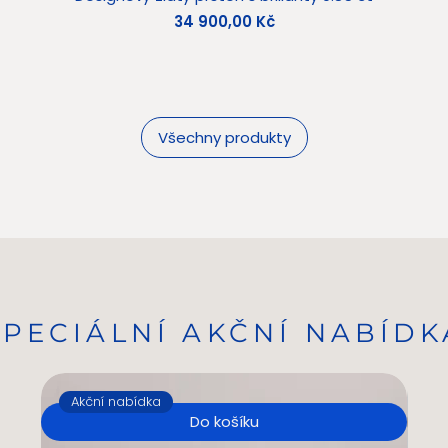
Cena
34 900,00 Kč
Všechny produkty
SPECIÁLNÍ AKČNÍ NABÍDK
Akční nabídka
A
Do košíku