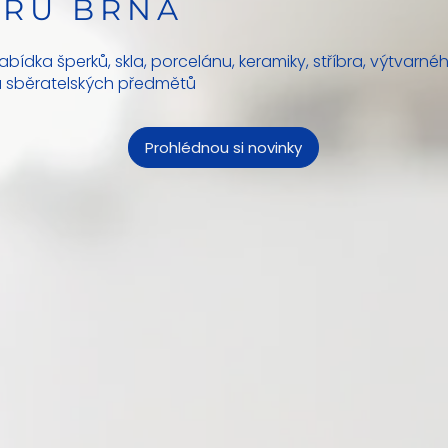
TRU BRNA
abídka šperků, skla, porcelánu, keramiky, stříbra, výtvarné
 sběratelských předmětů
Prohlédnou si novinky