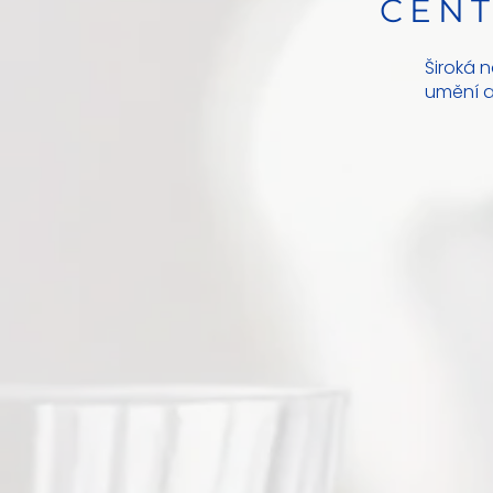
CEN
Široká n
umění a