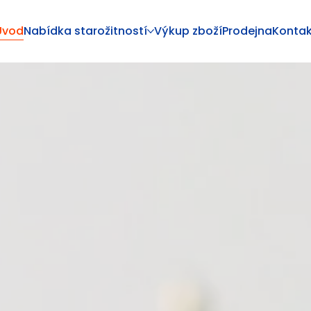
Úvod
Nabídka starožitností
Výkup zboží
Prodejna
Kontak