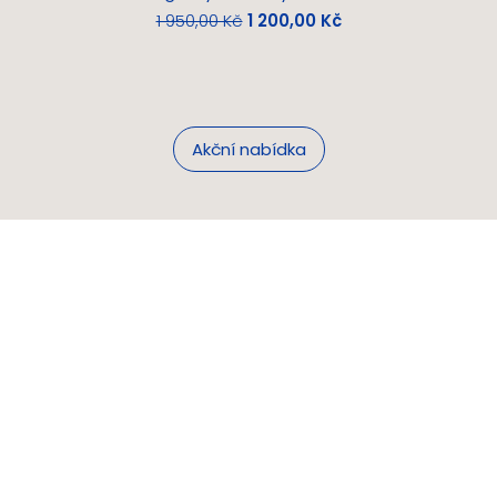
Běžná cena
Zvýhodněná cena
1 950,00 Kč
1 200,00 Kč
Akční nabídka
Nové věci si
kupujeme.