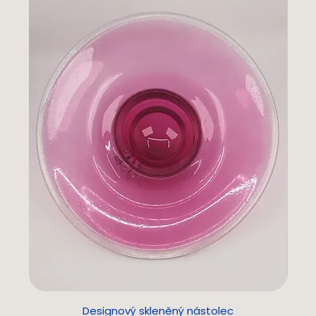
Designový skleněný nástolec
L