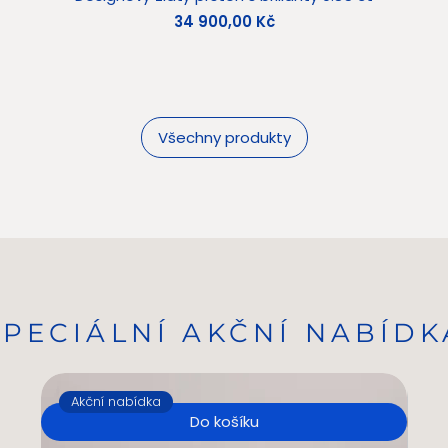
Cena
34 900,00 Kč
Všechny produkty
SPECIÁLNÍ AKČNÍ NABÍDK
Akční nabídka
A
Do košíku