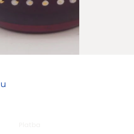
pu
Platba