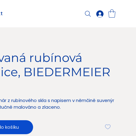
t
vaná rubínová
nice, BIEDERMEIER
Kč
hár z rubínového skla s napisem v němčině suvenýr
Ručně malováno a zlaceno.
do košíku