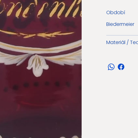
Období
Biedermeier
Materiál / Te