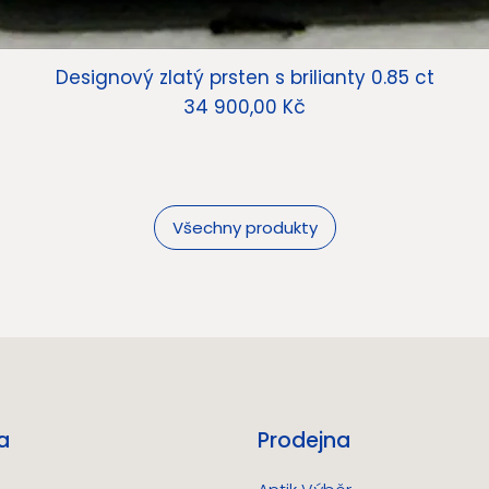
Designový zlatý prsten s brilianty 0.85 ct
Cena
34 900,00 Kč
Všechny produkty
a
Prodejna