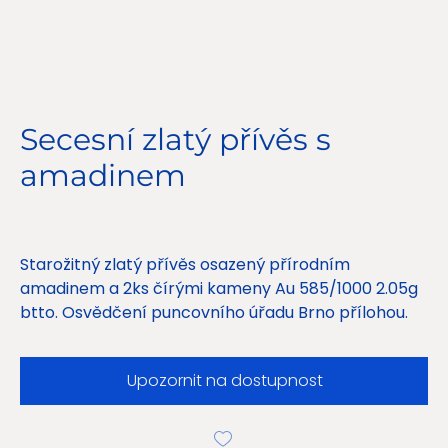
Secesní zlatý přívěs s
amadinem
Cena
5 900,00 Kč
Starožitný zlatý přívěs osazený přírodním
amadinem a 2ks čírými kameny Au 585/1000 2.05g
btto. Osvědčení puncovního úřadu Brno přílohou.
Upozornit na dostupnost