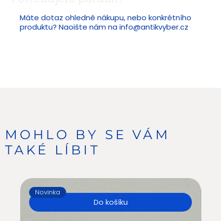
Máte dotaz ohledně nákupu, nebo konkrétního
produktu? Naoište nám na
info@antikvyber.cz
MOHLO BY SE VÁM
TAKÉ LÍBIT
Novinka
N
Do košíku