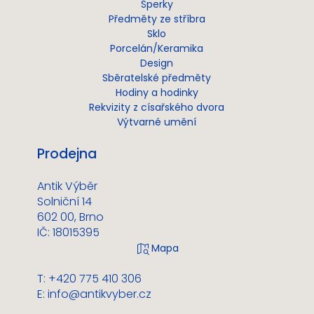
Šperky
Předměty ze stříbra
Sklo
Porcelán/Keramika
Design
Sběratelské předměty
Hodiny a hodinky
Rekvizity z císařského dvora
Výtvarné umění
Prodejna
Antik Výběr
Solniční 14
602 00, Brno
IČ: 18015395
T: +420 775 410 306
E:
info@antikvyber.cz