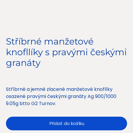
Stříbrné manžetové
knofllíky s pravými českými
granáty
Cena
2 200,00 Kč
Stříbrné a jemně zlacené manžetové knoflíky
osazené pravými českými granáty Ag 900/1000
9.05g btto G2 Turnov.
Přidat do košíku