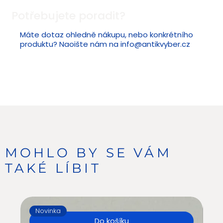
Potřebujete poradit?
Máte dotaz ohledně nákupu, nebo konkrétního
produktu? Naoište nám na
info@antikvyber.cz
MOHLO BY SE VÁM
TAKÉ LÍBIT
Novinka
N
Do košíku