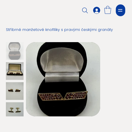
Stříbrné manžetové knofllíky s pravými českými granáty