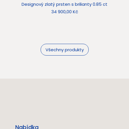
Designový zlatý prsten s brilianty 0.85 ct
Star
Cena
34 900,00 Kč
Všechny produkty
Nabídka