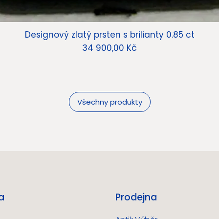
Designový zlatý prsten s brilianty 0.85 ct
Cena
34 900,00 Kč
Všechny produkty
a
Prodejna