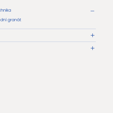
chnika
odní granát