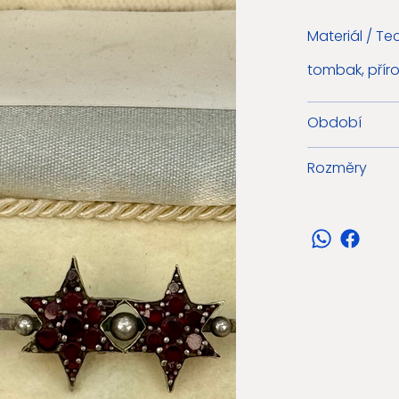
Materiál / Te
tombak, přír
Období
Rozměry