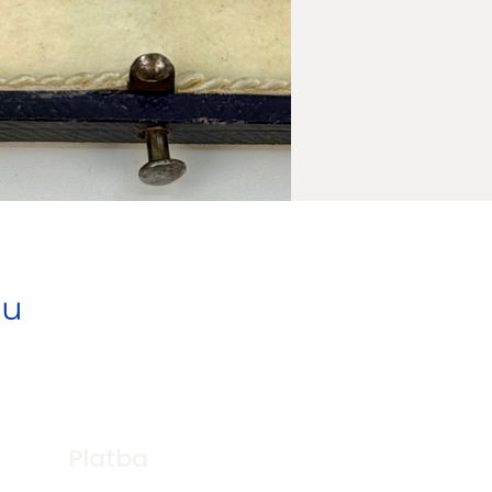
pu
Platba