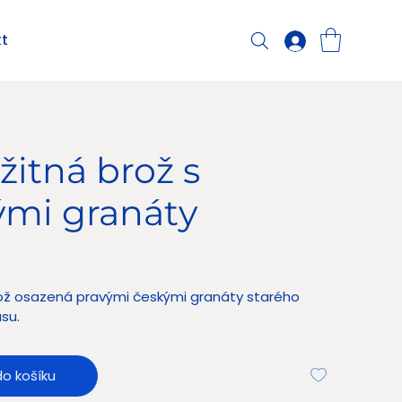
t
žitná brož s
ými granáty
 Kč
rož osazená pravými českými granáty starého
su.
do košíku