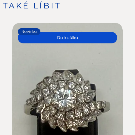
TAKÉ LÍBIT
Novinka
N
Do košíku