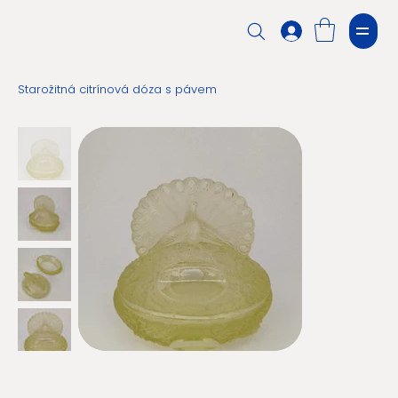
Starožitná citrínová dóza s pávem