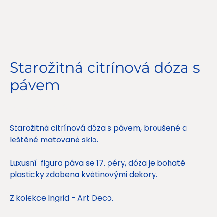
Starožitná citrínová dóza s
pávem
Cena
3 650,00 Kč
Starožitná citrínová dóza s pávem, broušené a
leštěné matované sklo.
Luxusní figura páva se 17. péry, dóza je bohatě
plasticky zdobena květinovými dekory.
Z kolekce Ingrid - Art Deco.