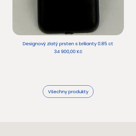
Designový zlatý prsten s brilianty 0.85 ct
Star
Cena
34 900,00 Kč
Všechny produkty