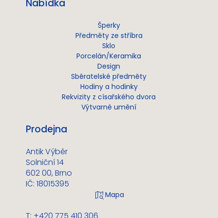
Nabídka
Šperky
Předměty ze stříbra
Sklo
Porcelán/Keramika
Design
Sběratelské předměty
Hodiny a hodinky
Rekvizity z císařského dvora
Výtvarné umění
Prodejna
Antik Výběr
Solniční 14
602 00, Brno
IČ: 18015395
T: +420 775 410 306