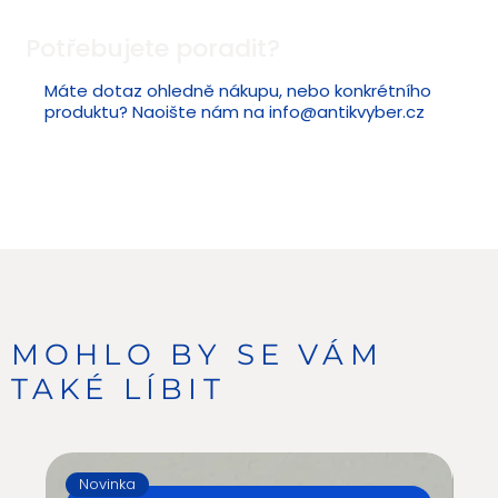
Potřebujete poradit?
Máte dotaz ohledně nákupu, nebo konkrétního
produktu? Naoište nám na
info@antikvyber.cz
MOHLO BY SE VÁM
TAKÉ LÍBIT
Novinka
N