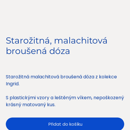
Starožitná, malachitová
broušená dóza
Cena
1 650,00 Kč
Starožitná malachitová broušená dóza z kolekce
Ingrid.
S plastickými vzory a leštěným víkem, nepoškozený
krásný matovaný kus.
Přidat do košíku