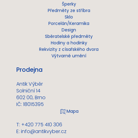
Šperky
Předměty ze stříbra
Sklo
Porcelán/Keramika
Design
Sběratelské předměty
Hodiny a hodinky
Rekvizity z císařského dvora
Výtvarné umění
Prodejna
Antik Výběr
Solniční 14
602 00, Brno
IČ: 18015395
T: +420 775 410 306
E:
info@antikvyber.cz