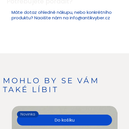
Potřebujete poradit?
Máte dotaz ohledně nákupu, nebo konkrétního
produktu? Naoište nám na
info@antikvyber.cz
MOHLO BY SE VÁM
TAKÉ LÍBIT
Novinka
N
Do košíku