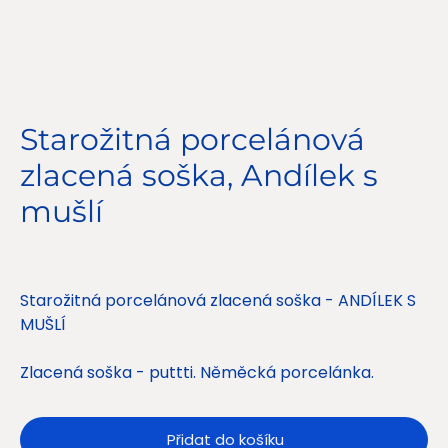
Starožitná porcelánová
zlacená soška, Andílek s
mušlí
Cena
1 650,00 Kč
Starožitná porcelánová zlacená soška - ANDÍLEK S
MUŠLÍ
Zlacená soška - puttti. Něměcká porcelánka.
Přidat do košíku