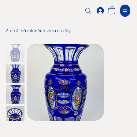
Starožitná skleněná váza s květy