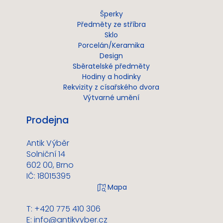
Šperky
Předměty ze stříbra
Sklo
Porcelán/Keramika
Design
Sběratelské předměty
Hodiny a hodinky
Rekvizity z císařského dvora
Výtvarné umění
Prodejna
Antik Výběr
Solniční 14
602 00, Brno
IČ: 18015395
T: +420 775 410 306
E:
info@antikvyber.cz