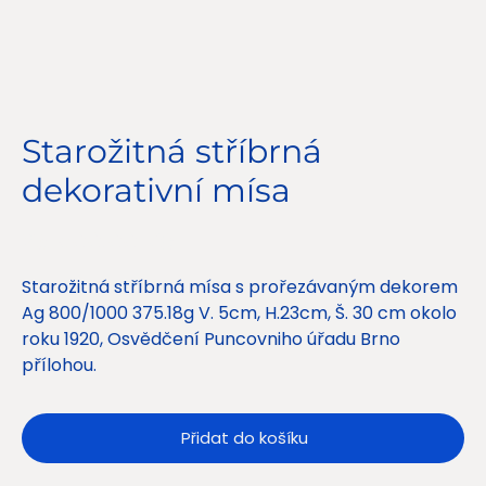
Starožitná stříbrná
dekorativní mísa
Cena
23 500,00 Kč
Starožitná stříbrná mísa s prořezávaným dekorem
Ag 800/1000 375.18g V. 5cm, H.23cm, Š. 30 cm okolo
roku 1920, Osvědčení Puncovniho úřadu Brno
přílohou.
Přidat do košíku