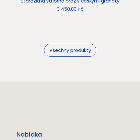
Starožitná stříbrná brož s českými granáty
Sta
Cena
3 450,00 Kč
Všechny produkty
Nabídka