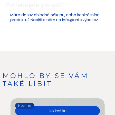
Potřebujete poradit?
Máte dotaz ohledně nákupu, nebo konkrétního
produktu? Naoište nám na
info@antikvyber.cz
MOHLO BY SE VÁM
TAKÉ LÍBIT
Novinka
N
Do košíku