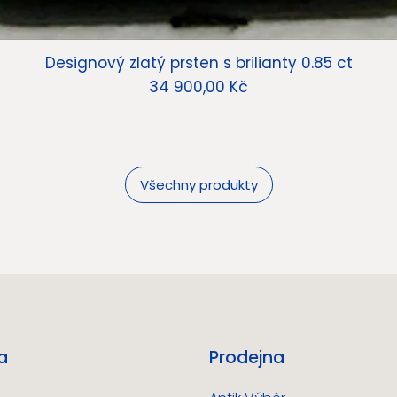
Designový zlatý prsten s brilianty 0.85 ct
Cena
34 900,00 Kč
Všechny produkty
a
Prodejna