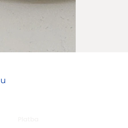
pu
Platba