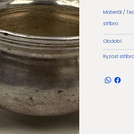
Materiál / Te
stříbro
Období
Ryzost stříbr