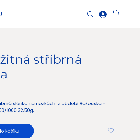
t
žitná stříbrná
ka
 Kč
říbrná slánka na nožkách z období Rakouska -
00/1000 32.50g.
do košíku