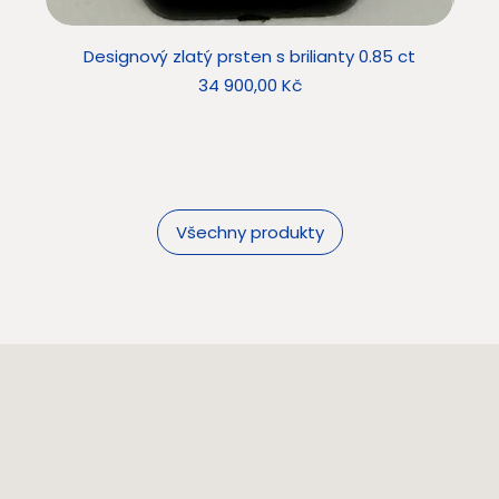
Designový zlatý prsten s brilianty 0.85 ct
Star
Cena
34 900,00 Kč
Všechny produkty