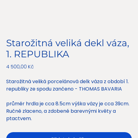
Starožitná veliká dekl váza,
1. REPUBLIKA
Původní
4 500,00 Kč
Zvýhodněná
3 700,00 Kč
cena
cena
Starožitná veliká porcelánová delk váza z období 1.
republiky ze spodu zančeno - THOMAS BAVARIA
průměr hrdla je cca 8.5cm výška vázy je cca 39cm.
Ručně zlaceno, a zdobené barevnými květy a
ptactvem.