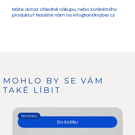
Máte dotaz ohledně nákupu, nebo konkrétního
produktu? Naoište nám na
info@antikvyber.cz
MOHLO BY SE VÁM
TAKÉ LÍBIT
Novinka
N
Do košíku