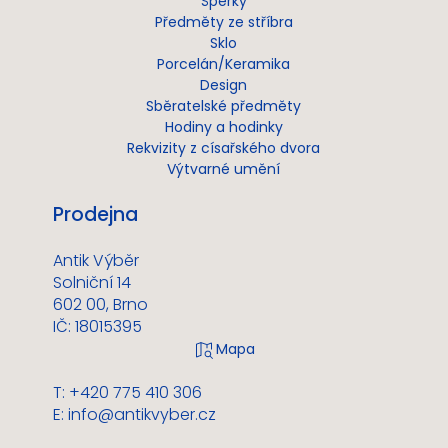
Šperky
Předměty ze stříbra
Sklo
Porcelán/Keramika
Design
Sběratelské předměty
Hodiny a hodinky
Rekvizity z císařského dvora
Výtvarné umění
Prodejna
Antik Výběr
Solniční 14
602 00, Brno
IČ: 18015395
T: +420 775 410 306
E:
info@antikvyber.cz