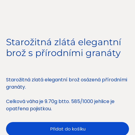
Starožitná zlátá elegantní
brož s přírodními granáty
Cena
22 500,00 Kč
Starožitná zlatá elegantní brož osázená přírodními
granáty.
Celková váha je 9.70g btto. 585/1000 jehlice je
opatřena pojistkou.
Přidat do košíku