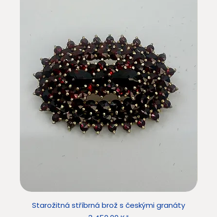
Starožitná stříbrná brož s českými granáty
Sta