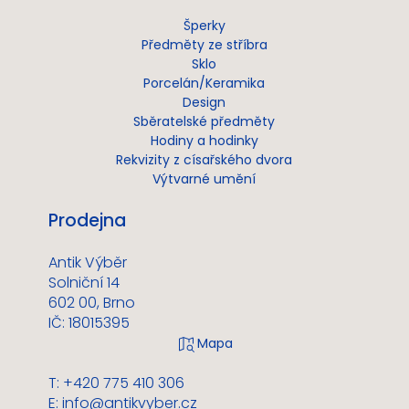
Šperky
Předměty ze stříbra
Sklo
Porcelán/Keramika
Design
Sběratelské předměty
Hodiny a hodinky
Rekvizity z císařského dvora
Výtvarné umění
Prodejna
Antik Výběr
Solniční 14
602 00, Brno
IČ: 18015395
T: +420 775 410 306
E:
info@antikvyber.cz