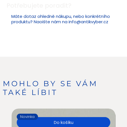
Potřebujete poradit?
Máte dotaz ohledně nákupu, nebo konkrétního
produktu? Naoište nám na
info@antikvyber.cz
MOHLO BY SE VÁM
TAKÉ LÍBIT
Novinka
N
Do košíku