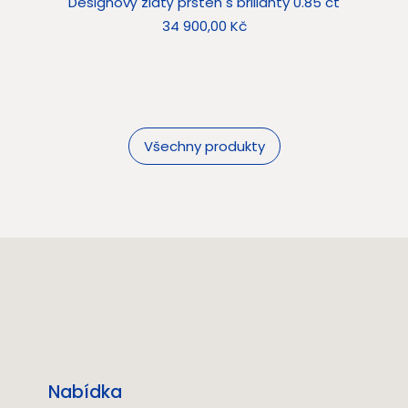
Designový zlatý prsten s brilianty 0.85 ct
Star
Cena
34 900,00 Kč
Všechny produkty
Nabídka