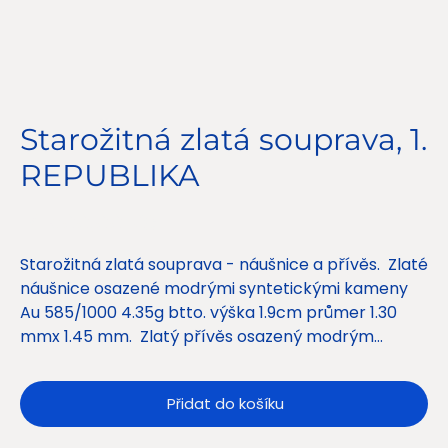
Starožitná zlatá souprava, 1.
REPUBLIKA
Cena
14 500,00 Kč
Starožitná zlatá souprava - náušnice a přívěs. Zlaté
náušnice osazené modrými syntetickými kameny
Au 585/1000 4.35g btto. výška 1.9cm průmer 1.30
mmx 1.45 mm. Zlatý přívěs osazený modrým
syntetickým kamenem Au 585/1000 1.95g btto.
průměr 1.30 mm x 1.45 mm. Krásná souprava z
Přidat do košíku
období 1- republiky.