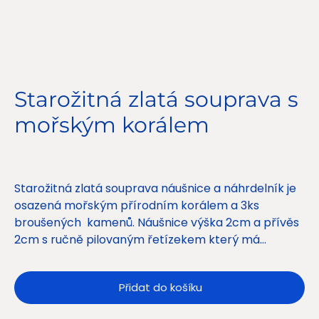
Starožitná zlatá souprava s
mořským korálem
Cena
16 500,00 Kč
Starožitná zlatá souprava náušnice a náhrdelník je
osazená mořským přírodním korálem a 3ks
broušených kamenů. Náušnice výška 2cm a přívěs
2cm s ručně pilovaným řetízekem který má
univerzální délku 41.5 - 45cm Au 585/1000 4.75g
btto.
Přidat do košíku