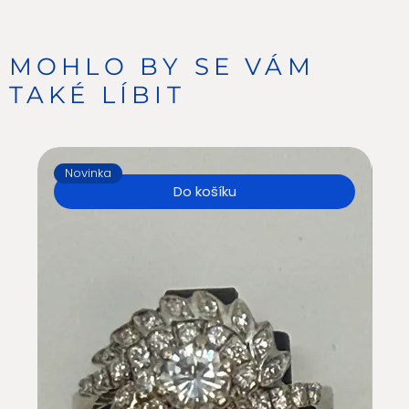
MOHLO BY SE VÁM
TAKÉ LÍBIT
Novinka
N
Do košíku