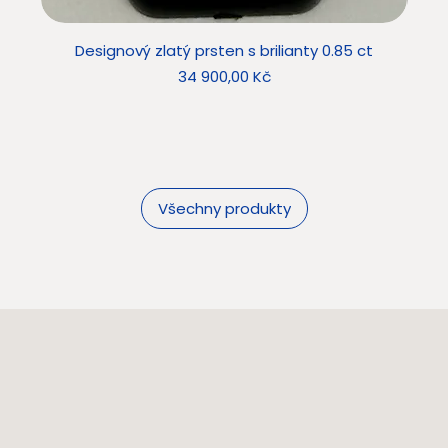
Designový zlatý prsten s brilianty 0.85 ct
Star
Cena
34 900,00 Kč
Všechny produkty