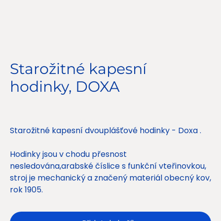
Starožitné kapesní
hodinky, DOXA
Cena
3 450,00 Kč
Starožitné kapesní dvouplášťové hodinky - Doxa .
Hodinky jsou v chodu přesnost
nesledována,arabské číslice s funkční vteřinovkou,
stroj je mechanický a značený materiál obecný kov,
rok 1905.