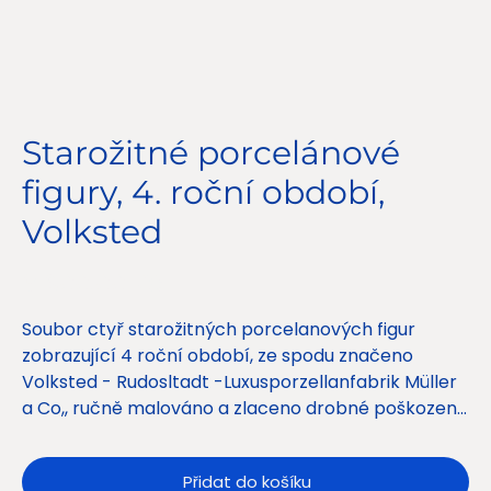
Starožitné porcelánové
figury, 4. roční období,
Volksted
Cena
6 900,00 Kč
Soubor ctyř starožitných porcelanových figur
zobrazující 4 roční období, ze spodu značeno
Volksted - Rudosltadt -Luxusporzellanfabrik Müller
a Co,, ručně malováno a zlaceno drobné poškození
používáním dle fotografií
Přidat do košíku