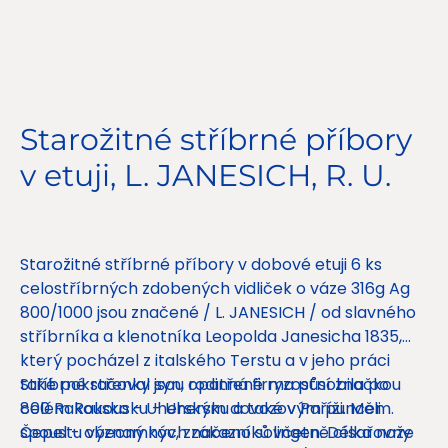
Starožitné stříbrné příbory
v etuji, L. JANESICH, R. U.
Cena
22 500,00 Kč
Starožitné stříbrné příbory v dobové etuji 6 ks
celostříbrných zdobených vidliček o váze 316g Ag
800/1000 jsou značené / L. JANESICH / od slavného
stříbrníka a klenotníka Leopolda Janesicha 1835,
který pocházel z italského Terstu a v jeho práci
také pokračoval syn, rodinná firma působila po
Stříbrné střenky jsou opatřené ryzostní značkou
celém Rakousku - Uhersku a také v Paříži. Měli
800 Rakousko - Uherským dovozovým puncem.
spoustu významných zákazníků včetně císařovny
Čepel - obecný kov, značeno solingen. Délka nože