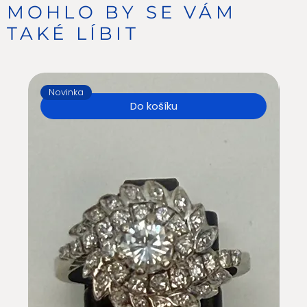
MOHLO BY SE VÁM
TAKÉ LÍBIT
Novinka
N
Do košíku