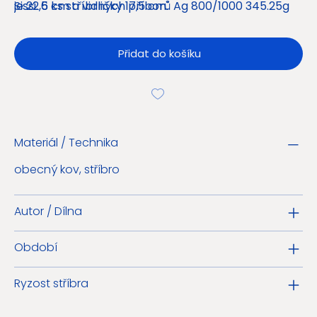
Sissi. 6 ks stříbrných příborů Ag 800/1000 345.25g
je 22,5 cm a vidličky 17,5 cm.
btto ponechána původní patina.
Přidat do košíku
Materiál / Technika
obecný kov, stříbro
Autor / Dílna
Období
Ryzost stříbra