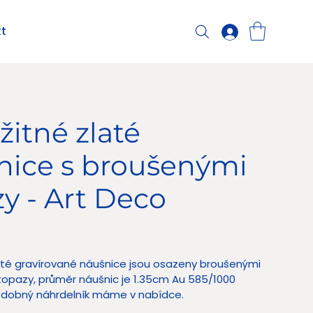
t
žitné zlaté
nice s broušenými
y - Art Deco
 Kč
até gravírované náušnice jsou osazeny broušenými
topazy, průměr náušnic je 1.35cm Au 585/1000
bdobný náhrdelník máme v nabídce.