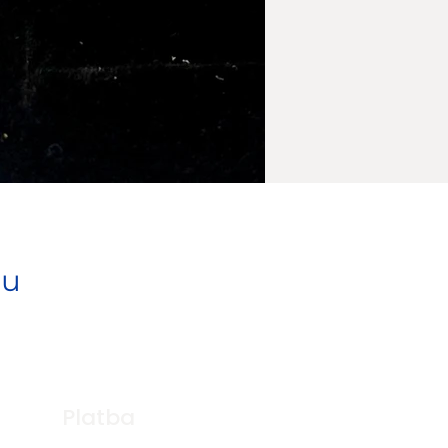
pu
Platba