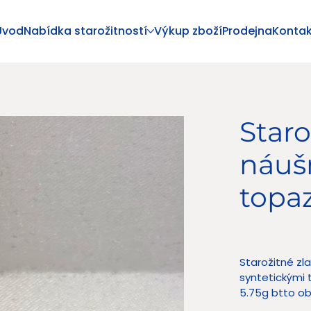
Úvod
Nabídka starožitností
Výkup zboží
Prodejna
Kontak
Staro
náuš
topaz
Cena
13 900,00
Starožitné zl
syntetickými 
5.75g btto o