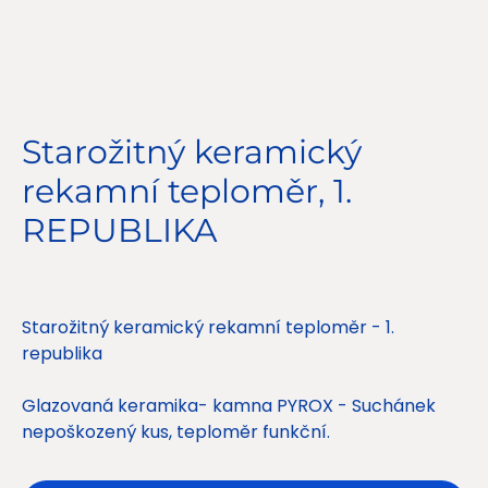
Starožitný keramický
rekamní teploměr, 1.
REPUBLIKA
Cena
1 850,00 Kč
Starožitný keramický rekamní teploměr - 1.
republika
Glazovaná keramika- kamna PYROX - Suchánek
nepoškozený kus, teploměr funkční.