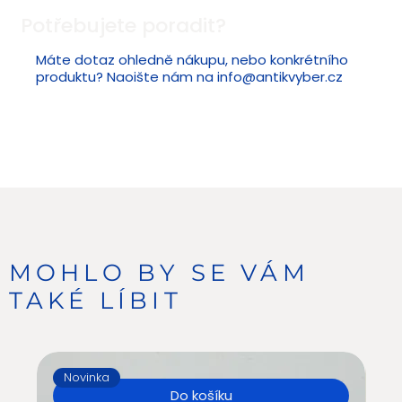
Potřebujete poradit?
Máte dotaz ohledně nákupu, nebo konkrétního
produktu? Naoište nám na
info@antikvyber.cz
MOHLO BY SE VÁM
TAKÉ LÍBIT
Novinka
N
Do košíku