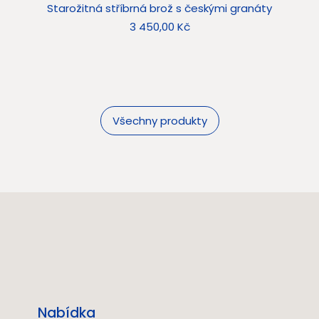
Starožitná stříbrná brož s českými granáty
Sta
Cena
3 450,00 Kč
Všechny produkty
Nabídka