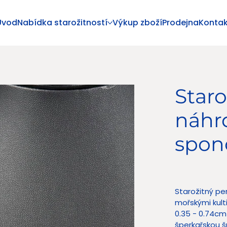
Úvod
Nabídka starožitností
Výkup zboží
Prodejna
Kontak
Staro
náhrd
spon
Cena
7 900,00
Starožitný pe
mořskými kult
0.35 - 0.74cm
šperkařskou š