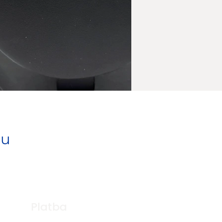
pu
Platba