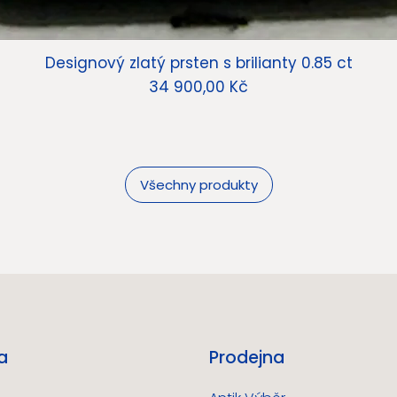
Designový zlatý prsten s brilianty 0.85 ct
Cena
34 900,00 Kč
Všechny produkty
a
Prodejna