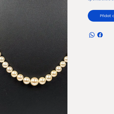
proti ztrátě 
celková délka
Přidat 