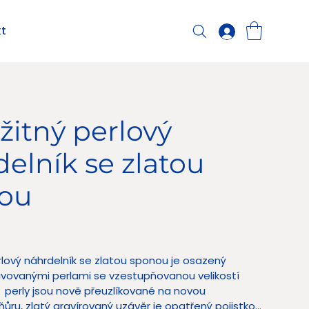
t
žitný perlový
elník se zlatou
ou
 Kč
rlový náhrdelník se zlatou sponou je osazený
ivovanými perlami se vzestupňovanou velikostí
 perly jsou nově přeuzlíkované na novou
ňůru, zlatý gravírovaný uzávěr je opatřený pojistkou