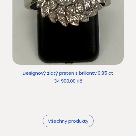
Designový zlatý prsten s brilianty 0.85 ct
Star
Cena
34 900,00 Kč
Všechny produkty