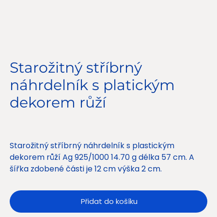
Starožitný stříbrný
náhrdelník s platickým
dekorem růží
Cena
2 900,00 Kč
Starožitný stříbrný náhrdelník s plastickým
dekorem růží Ag 925/1000 14.70 g délka 57 cm. A
šířka zdobené části je 12 cm výška 2 cm.
Přidat do košíku