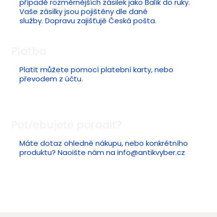
případě rozměrnějších zásilek jako Balík do ruky.
Vaše zásilky jsou pojištěny dle dané
služby. Dopravu zajišťujě Česká pošta.
Platba
Platit můžete pomocí platební karty, nebo
převodem z účtu.
Potřebujete poradit?
Máte dotaz ohledně nákupu, nebo konkrétního
produktu? Naoište nám na
info@antikvyber.cz