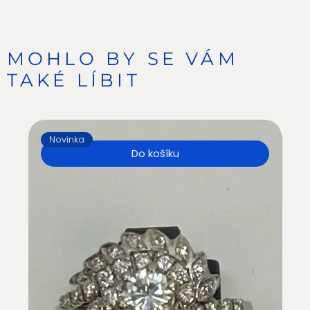
MOHLO BY SE VÁM
TAKÉ LÍBIT
Novinka
N
Do košíku