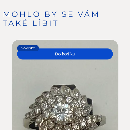
MOHLO BY SE VÁM
TAKÉ LÍBIT
Novinka
N
Do košíku