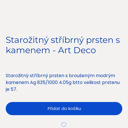
Starožitný stříbrný prsten s
kamenem - Art Deco
Cena
990,00 Kč
Starožitný stříbrný prsten s broušeným modrým
kamenem Ag 835/1000 4.05g btto velikost prstenu
je 57.
Přidat do košíku