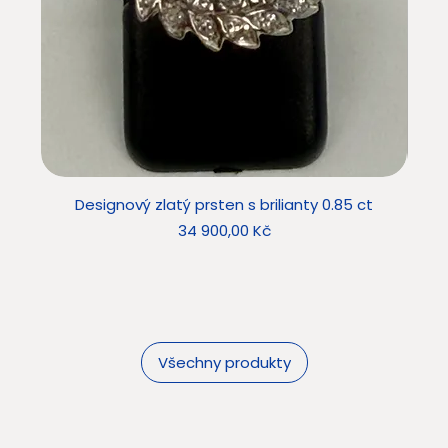
Designový zlatý prsten s brilianty 0.85 ct
Star
Cena
34 900,00 Kč
Všechny produkty