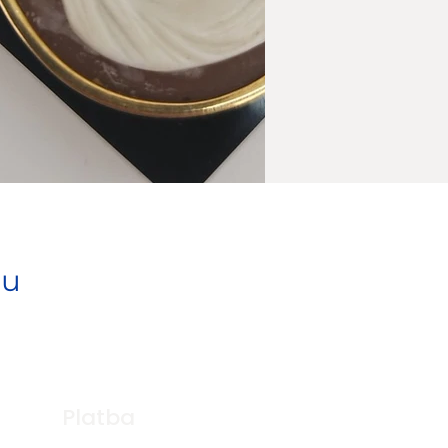
pu
Platba