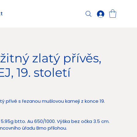
t
žitný zlatý přívěs,
, 19. století
 Kč
atý přívě s řezanou mušlovou kameji z konce 19.
5.95g btto. Au 650/1000. Výška bez očka 3.5 cm.
covního úřadu Brno přílohou.