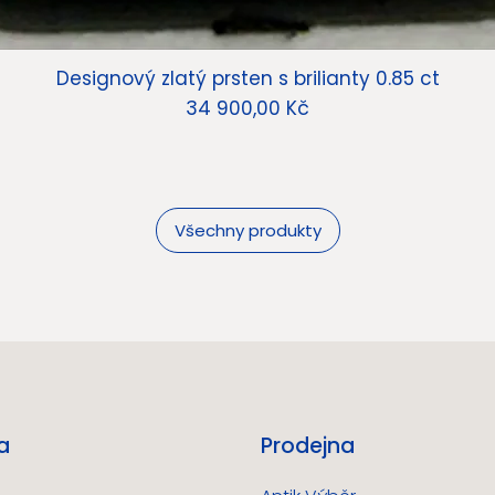
Designový zlatý prsten s brilianty 0.85 ct
Cena
34 900,00 Kč
Všechny produkty
a
Prodejna