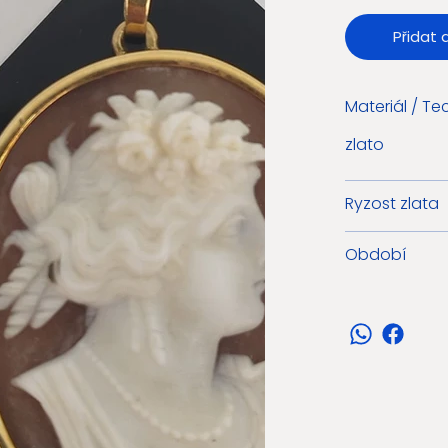
Přidat 
Materiál / Te
zlato
Ryzost zlata
Období