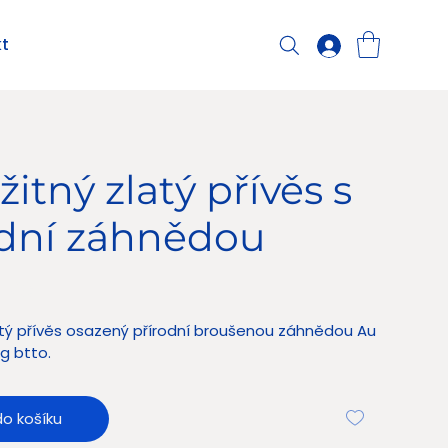
t
žitný zlatý přívěs s
odní záhnědou
 Kč
atý přívěs osazený přírodní broušenou záhnědou Au
g btto.
do košíku