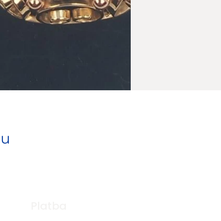
pu
Platba