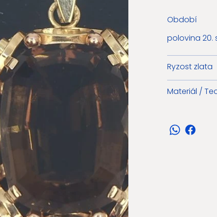
Období
polovina 20. s
Ryzost zlata
Materiál / Te