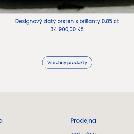
Designový zlatý prsten s brilianty 0.85 ct
Cena
34 900,00 Kč
Všechny produkty
a
Prodejna