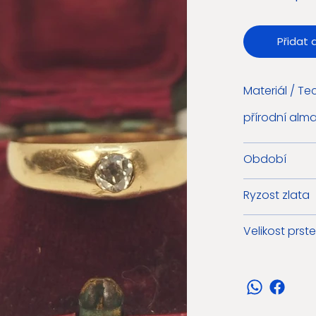
Přidat 
Materiál / Te
přírodní alma
Období
Ryzost zlata
Velikost prst