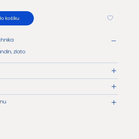
do košíku
chnika
ndin, zlato
enu