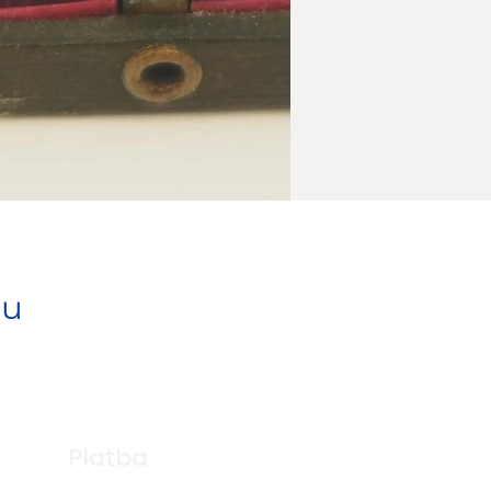
pu
Platba