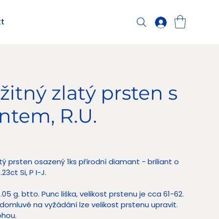
t
žitný zlatý prsten s
antem, R.U.
 Kč
tý prsten osazený 1ks přírodní diamant - briliant o
23ct Si, P I-J.
05 g. btto. Punc liška, velikost prstenu je cca 61-62.
domluvé na vyžádání lze velikost prstenu upravit.
ohou.