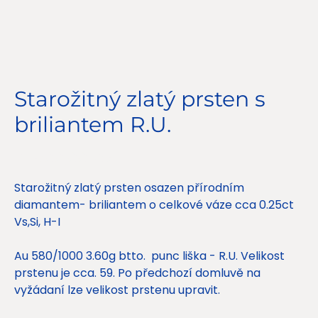
Starožitný zlatý prsten s
briliantem R.U.
Cena
16 500,00 Kč
Starožitný zlatý prsten osazen přírodním
diamantem- briliantem o celkové váze cca 0.25ct
Vs,Si, H-I
Au 580/1000 3.60g btto. punc liška - R.U. Velikost
prstenu je cca. 59. Po předchozí domluvě na
vyžádaní lze velikost prstenu upravit.