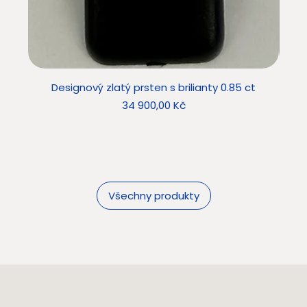
Designový zlatý prsten s brilianty 0.85 ct
Star
Cena
34 900,00 Kč
Všechny produkty