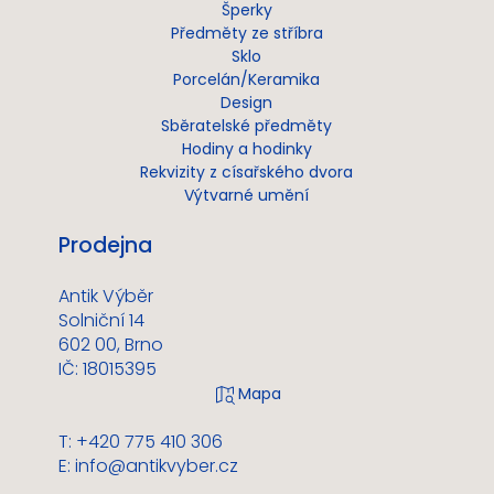
Šperky
Předměty ze stříbra
Sklo
Porcelán/Keramika
Design
Sběratelské předměty
Hodiny a hodinky
Rekvizity z císařského dvora
Výtvarné umění
Prodejna
Antik Výběr
Solniční 14
602 00, Brno
IČ: 18015395
T: +420 775 410 306
E:
info@antikvyber.cz