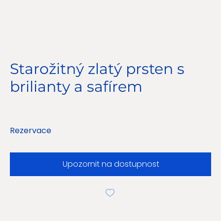
Starožitný zlatý prsten s
brilianty a safírem
Cena
11 500,00 Kč
Rezervace
Upozornit na dostupnost