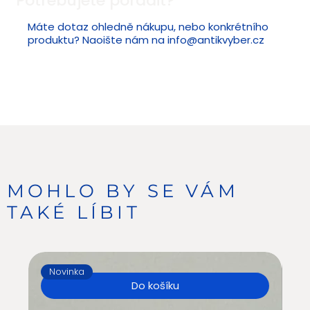
Potřebujete poradit?
Máte dotaz ohledně nákupu, nebo konkrétního
produktu? Naoište nám na
info@antikvyber.cz
MOHLO BY SE VÁM
TAKÉ LÍBIT
Novinka
N
Do košíku