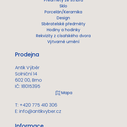
Sklo
Porcelán/Keramika
Design
Sběratelské předměty
Hodiny a hodinky
Rekvizity z císařského dvora
Výtvarné umění
Prodejna
Antik Výběr
Solniční 14
602 00, Brno
IČ: 18015395
T: +420 775 410 306
E:
info@antikvyber.cz
Informace