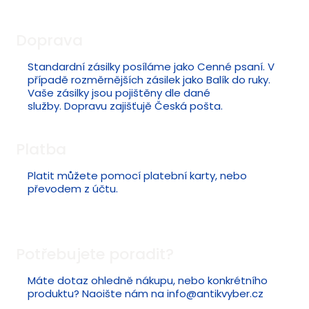
Doprava
Standardní zásilky posíláme jako Cenné psaní. V
případě rozměrnějších zásilek jako Balík do ruky.
Vaše zásilky jsou pojištěny dle dané
služby. Dopravu zajišťujě Česká pošta.
Platba
Platit můžete pomocí platební karty, nebo
převodem z účtu.
Potřebujete poradit?
Máte dotaz ohledně nákupu, nebo konkrétního
produktu? Naoište nám na
info@antikvyber.cz