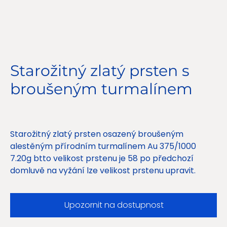
Starožitný zlatý prsten s
broušeným turmalínem
Cena
11 500,00Kč
Starožitný zlatý prsten osazený broušeným
alestěným přírodním turmalínem Au 375/1000
7.20g btto velikost prstenu je 58 po předchozí
domluvě na vyžání lze velikost prstenu upravit.
Upozornit na dostupnost