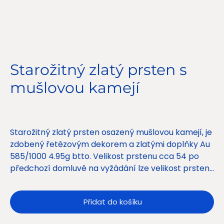
Starožitný zlatý prsten s
mušlovou kamejí
Cena
12 900,00 Kč
Starožitný zlatý prsten osazený mušlovou kamejí, je
zdobený řetězovým dekorem a zlatými doplňky Au
585/1000 4.95g btto. Velikost prstenu cca 54 po
předchozí domluvě na vyžádání lze velikost prstenu
upravit.
Přidat do košíku