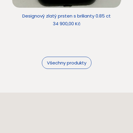
Designový zlatý prsten s brilianty 0.85 ct
Star
Cena
34 900,00 Kč
Všechny produkty