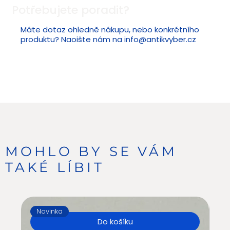
Potřebujete poradit?
Máte dotaz ohledně nákupu, nebo konkrétního
produktu? Naoište nám na
info@antikvyber.cz
MOHLO BY SE VÁM
TAKÉ LÍBIT
Novinka
N
Do košíku