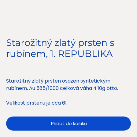
Starožitný zlatý prsten s
rubínem, 1. REPUBLIKA
Cena
9 900,00 Kč
Starožitný zlatý prsten osazen syntetickým
rubínem, Au 585/1000 celková váha 4.10g btto.
Velikost prstenu je cca 61.
Přidat do košíku