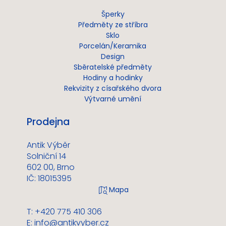
Šperky
Předměty ze stříbra
Sklo
Porcelán/Keramika
Design
Sběratelské předměty
Hodiny a hodinky
Rekvizity z císařského dvora
Výtvarné umění
Prodejna
Antik Výběr
Solniční 14
602 00, Brno
IČ: 18015395
T: +420 775 410 306
E:
info@antikvyber.cz