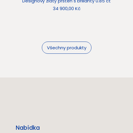
Designový zlatý prsten s brilianty 0.85 ct
Star
Cena
34 900,00 Kč
Všechny produkty
Nabídka