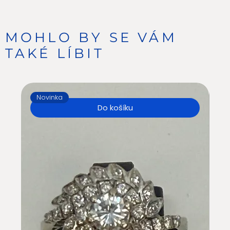
MOHLO BY SE VÁM
TAKÉ LÍBIT
Novinka
N
Do košíku