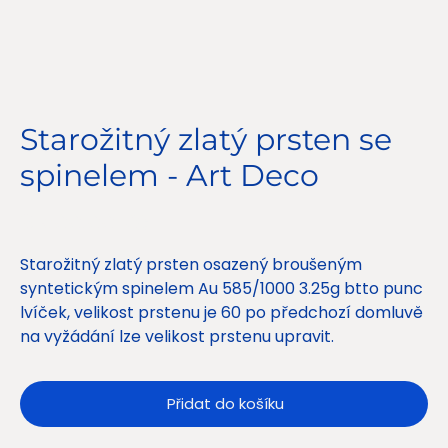
Starožitný zlatý prsten se
spinelem - Art Deco
Cena
8 500,00 Kč
Starožitný zlatý prsten osazený broušeným
syntetickým spinelem Au 585/1000 3.25g btto punc
lvíček, velikost prstenu je 60 po předchozí domluvě
na vyžádání lze velikost prstenu upravit.
Přidat do košíku