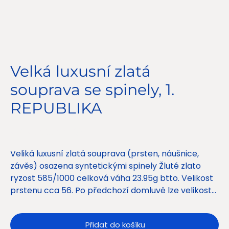
Velká luxusní zlatá
souprava se spinely, 1.
REPUBLIKA
Cena
52 500,00 Kč
Veliká luxusní zlatá souprava (prsten, náušnice,
závěs) osazena syntetickými spinely Žluté zlato
ryzost 585/1000 celková váha 23.95g btto. Velikost
prstenu cca 56. Po předchozí domluvě lze velikost
upravit. Náušnice výška 2 cm š 1.5 cm. Závěs Výška
2.5 cm šířka 2 cm. Období 1. republika.
Přidat do košíku