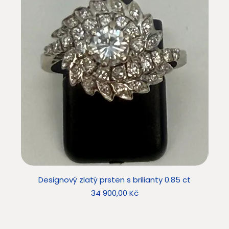
Designový zlatý prsten s brilianty 0.85 ct
Desig
Cena
34 900,00 Kč