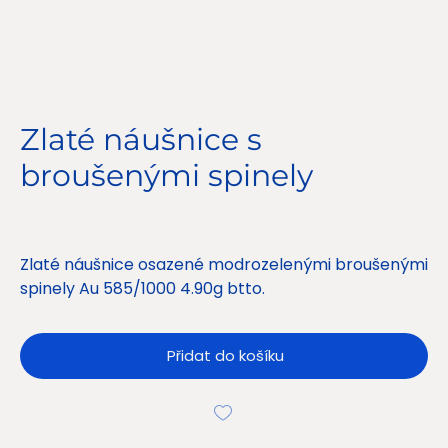
Zlaté náušnice s
broušenými spinely
Cena
11 500,00 Kč
Zlaté náušnice osazené modrozelenými broušenými
spinely Au 585/1000 4.90g btto.
Přidat do košíku