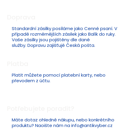
Doprava
Standardní zásilky posíláme jako Cenné psaní. V
případě rozměrnějších zásilek jako Balík do ruky.
Vaše zásilky jsou pojištěny dle dané
služby. Dopravu zajišťujě Česká pošta.
Platba
Platit můžete pomocí platební karty, nebo
převodem z účtu.
Potřebujete poradit?
Máte dotaz ohledně nákupu, nebo konkrétního
produktu? Naoište nám na
info@antikvyber.cz