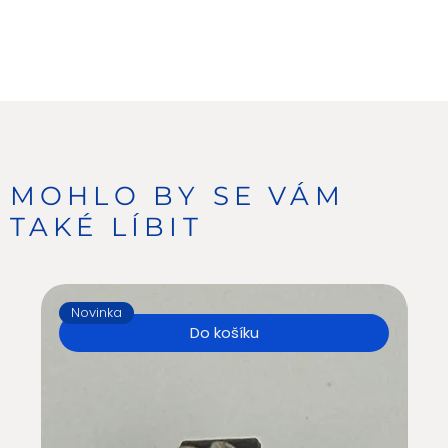
MOHLO BY SE VÁM
TAKÉ LÍBIT
Novinka
N
Do košíku