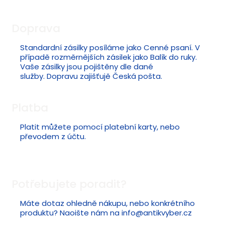
Doprava
Standardní zásilky posíláme jako Cenné psaní. V
případě rozměrnějších zásilek jako Balík do ruky.
Vaše zásilky jsou pojištěny dle dané
služby. Dopravu zajišťujě Česká pošta.
Platba
Platit můžete pomocí platební karty, nebo
převodem z účtu.
Potřebujete poradit?
Máte dotaz ohledně nákupu, nebo konkrétního
produktu? Naoište nám na
info@antikvyber.cz