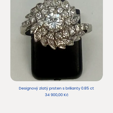
Designový zlatý prsten s brilianty 0.85 ct
Desig
Cena
34 900,00 Kč