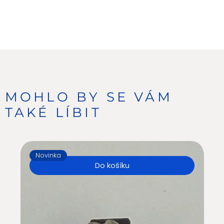
MOHLO BY SE VÁM
TAKÉ LÍBIT
Novinka
N
Do košíku