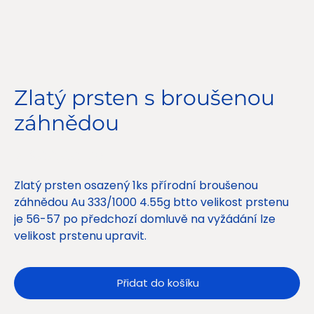
Zlatý prsten s broušenou
záhnědou
Cena
7 900,00 Kč
Zlatý prsten osazený 1ks přírodní broušenou
záhnědou Au 333/1000 4.55g btto velikost prstenu
je 56-57 po předchozí domluvě na vyžádání lze
velikost prstenu upravit.
Přidat do košíku