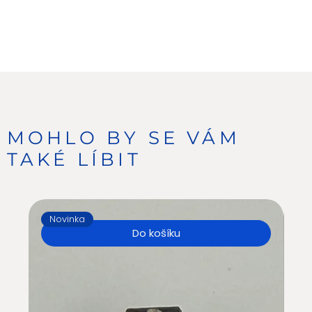
MOHLO BY SE VÁM
TAKÉ LÍBIT
Novinka
N
Do košíku