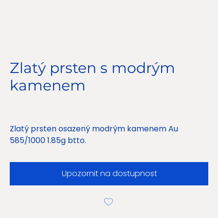
Zlatý prsten s modrým
kamenem
Cena
4 500,00 Kč
Zlatý prsten osazený modrým kamenem Au
585/1000 1.85g btto.
Upozornit na dostupnost