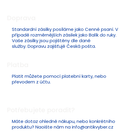
Doprava
Standardní zásilky posíláme jako Cenné psaní. V
případě rozměrnějších zásilek jako Balík do ruky.
Vaše zásilky jsou pojištěny dle dané
služby. Dopravu zajišťujě Česká pošta.
Platba
Platit můžete pomocí platební karty, nebo
převodem z účtu.
Potřebujete poradit?
Máte dotaz ohledně nákupu, nebo konkrétního
produktu? Naoište nám na
info@antikvyber.cz