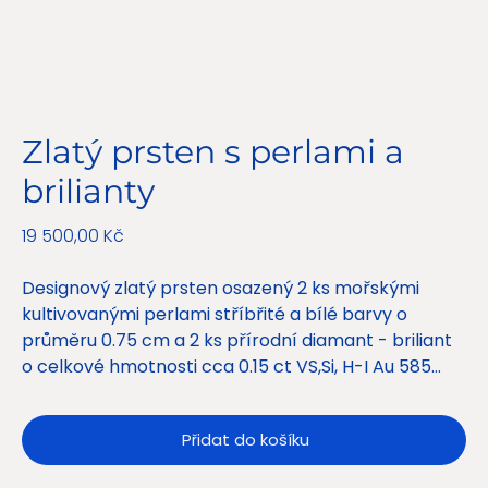
Zlatý prsten s perlami a
brilianty
Původní
19 500,00 Kč
Zvýhodněná
17 900,00 Kč
cena
cena
Designový zlatý prsten osazený 2 ks mořskými
kultivovanými perlami stříbřité a bílé barvy o
průměru 0.75 cm a 2 ks přírodní diamant - briliant
o celkové hmotnosti cca 0.15 ct VS,Si, H-I Au 585
/1000 5.95 g btto velikost prstenu je 53-54 po
předchozí domluvě na vyžádání lze velikost prstenu
Přidat do košíku
upravit, Certifikát přílohou.