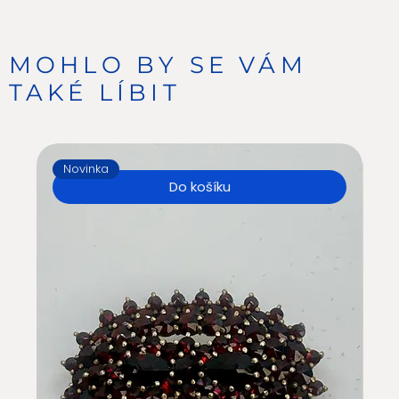
MOHLO BY SE VÁM
TAKÉ LÍBIT
Novinka
N
Do košíku