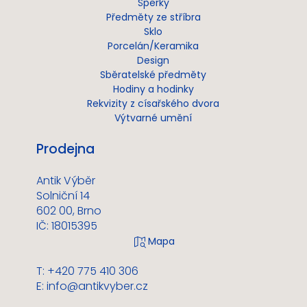
Šperky
Předměty ze stříbra
Sklo
Porcelán/Keramika
Design
Sběratelské předměty
Hodiny a hodinky
Rekvizity z císařského dvora
Výtvarné umění
Prodejna
Antik Výběr
Solniční 14
602 00, Brno
IČ: 18015395
T: +420 775 410 306
E:
info@antikvyber.cz