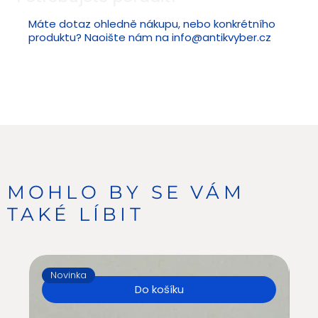
Máte dotaz ohledně nákupu, nebo konkrétního
produktu? Naoište nám na
info@antikvyber.cz
MOHLO BY SE VÁM
TAKÉ LÍBIT
Novinka
N
Do košíku