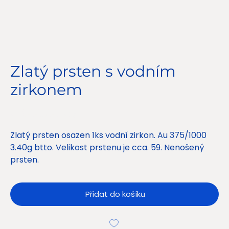
Zlatý prsten s vodním
zirkonem
Cena
5 900,00 Kč
Zlatý prsten osazen 1ks vodní zirkon. Au 375/1000
3.40g btto. Velikost prstenu je cca. 59. Nenošený
prsten.
Přidat do košíku